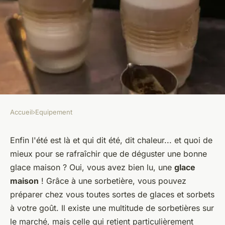
Accueil
›
Equipement
EQUIPEMENT
Comment choisir une
Enfin l'été est là et qui dit été, dit chaleur... et quoi de
mieux pour se rafraîchir que de déguster une bonne
sorbetière avec compresseur
glace maison ? Oui, vous avez bien lu, une
glace
intégré pour une glace maison
maison
! Grâce à une sorbetière, vous pouvez
instantanée?
préparer chez vous toutes sortes de glaces et sorbets
à votre goût. Il existe une multitude de sorbetières sur
Enzo
•
30 mai 2024
•
6 min de lecture
le marché, mais celle qui retient particulièrement