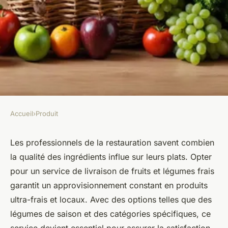
Accueil
›
Produit
PRODUIT
Livraison de fruits et légumes
Les professionnels de la restauration savent combien
la qualité des ingrédients influe sur leurs plats. Opter
frais pour les professionnels
pour un service de livraison de fruits et légumes frais
garantit un approvisionnement constant en produits
Enzo
•
18 janvier 2025
•
4 min de lecture
ultra-frais et locaux. Avec des options telles que des
légumes de saison et des catégories spécifiques, ce