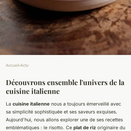
Accueil
›
Actu
ACTU
Découvrons ensemble l'univers de la
Comment préparer un risotto
cuisine italienne
aux fruits de mer avec une
texture crémeuse?
La
cuisine italienne
nous a toujours émerveillé avec
sa simplicité sophistiquée et ses saveurs exquises.
Enzo
•
30 mai 2024
•
5 min de lecture
Aujourd'hui, nous allons explorer une de ses recettes
emblématiques : le risotto. Ce
plat de riz
originaire du