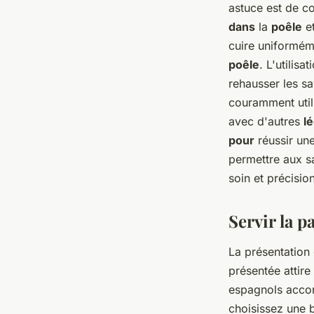
astuce est de co
dans
la
poêle
et
cuire uniformém
poêle
. L'utilisa
rehausser les s
couramment uti
avec d'autres
l
pour
réussir un
permettre aux s
soin et précisio
Servir la pa
La présentation
présentée attir
espagnols accor
choisissez une 