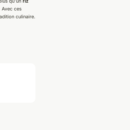
 plus qu'un
riz
. Avec ces
adition culinaire.