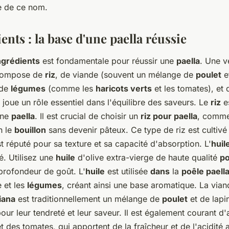
 de ce nom.
ents : la base d'une paella réussie
ngrédients
est fondamentale pour réussir une
paella
. Une v
compose de
riz
, de viande (souvent un mélange de
poulet
et
 de
légumes
(comme les
haricots verts
et les tomates), et
joue un rôle essentiel dans l'équilibre des saveurs. Le
riz
es
ne
paella
. Il est crucial de choisir un
riz pour paella
, comme
n le
bouillon
sans devenir pâteux. Ce type de riz est cultivé
t réputé pour sa texture et sa capacité d'absorption. L'
huil
é. Utilisez une
huile
d'olive extra-vierge de haute qualité
p
profondeur de goût. L'
huile
est utilisée
dans
la
poêle paell
e et les
légumes
, créant ainsi une base aromatique. La vian
iana
est traditionnellement un mélange de
poulet
et de lapi
our leur tendreté et leur saveur. Il est également courant d'
t des tomates, qui apportent de la fraîcheur et de l'acidité