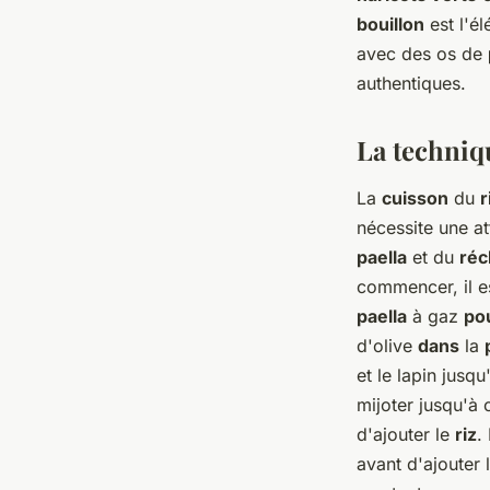
bouillon
est l'é
avec des os de
authentiques.
La techniq
La
cuisson
du
r
nécessite une at
paella
et du
réc
commencer, il es
paella
à gaz
po
d'olive
dans
la
et le lapin jusqu
mijoter jusqu'à 
d'ajouter le
riz
.
avant d'ajouter 