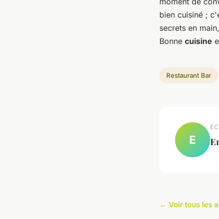
moment de convi
bien cuisiné ; c
secrets en main, 
Bonne
cuisine
e
Restaurant Bar
EC
E
E
← Voir tous les a