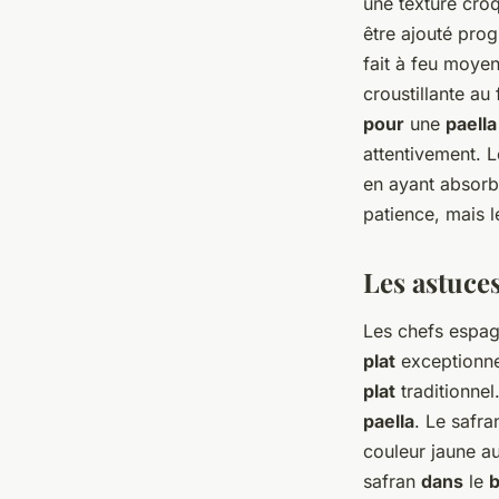
une texture croq
être ajouté prog
fait à feu moye
croustillante au
pour
une
paell
attentivement. 
en ayant absorbé
patience, mais l
Les astuces
Les chefs espa
plat
exceptionnel
plat
traditionnel
paella
. Le safr
couleur jaune a
safran
dans
le
b