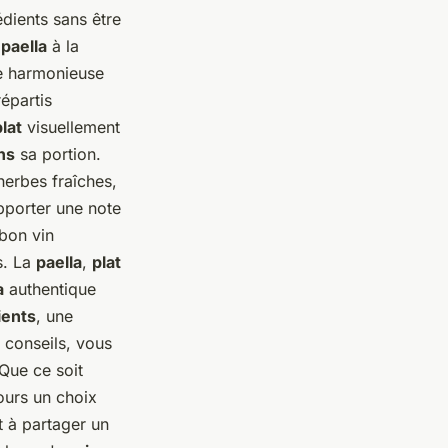
édients sans être
a
paella
à la
e harmonieuse
épartis
plat
visuellement
ns
sa portion.
herbes fraîches,
porter une note
bon vin
s. La
paella
,
plat
a
authentique
ients
, une
 conseils, vous
Que ce soit
ours un choix
t à partager un