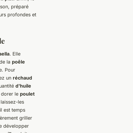
son, préparé
rs profondes et
le
aella
. Elle
 de la
poêle
e. Pour
sez un
réchaud
uantité
d'huile
s dorer le
poulet
 laissez-les
il est temps
èrement griller
 développer