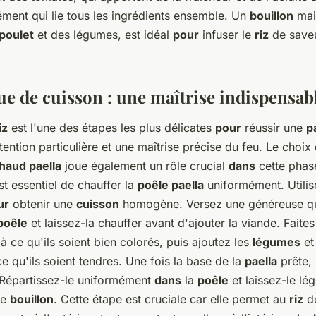
lément qui lie tous les ingrédients ensemble. Un
bouillon
mai
poulet
et des légumes, est idéal
pour
infuser le
riz
de saveu
ue de cuisson : une maîtrise indispensab
iz
est l'une des étapes les plus délicates
pour
réussir une
p
tention particulière et une maîtrise précise du feu. Le choix
haud paella
joue également un rôle crucial
dans
cette phas
t essentiel de chauffer la
poêle paella
uniformément. Utili
ur
obtenir une
cuisson
homogène. Versez une généreuse q
poêle
et laissez-la chauffer avant d'ajouter la viande. Faite
'à ce qu'ils soient bien colorés, puis ajoutez les
légumes
et
ce qu'ils soient tendres. Une fois la base de la
paella
prête, 
 Répartissez-le uniformément
dans
la
poêle
et laissez-le lég
le
bouillon
. Cette étape est cruciale car elle permet au
riz
de