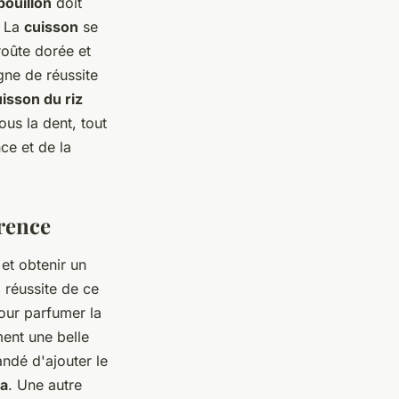
bouillon
doit
. La
cuisson
se
roûte dorée et
gne de réussite
isson du riz
ous la dent, tout
ce et de la
érence
et obtenir un
 réussite de ce
pour parfumer la
ent une belle
andé d'ajouter le
la
. Une autre