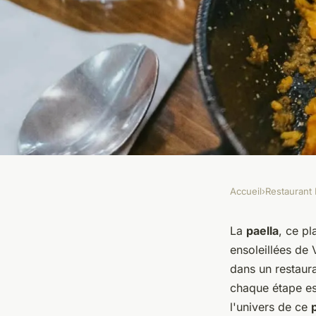
Accueil
›
Restaurant 
RESTAURANT BAR
Quels sont les secre
La
paella
, ce p
ensoleillées de 
paella authentique 
dans un restaur
chaque étape es
espagnol ?
l'univers de ce