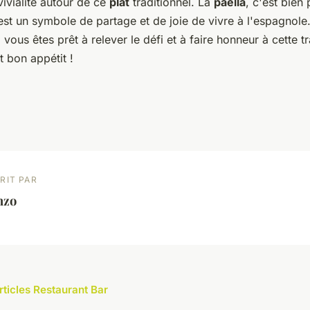
vialité autour de ce
plat
traditionnel. La
paella
, c'est bien
'est un symbole de partage et de joie de vivre à l'espagnole
vous êtes prêt à relever le défi et à faire honneur à cette tr
t bon appétit !
RIT PAR
nzo
rticles Restaurant Bar