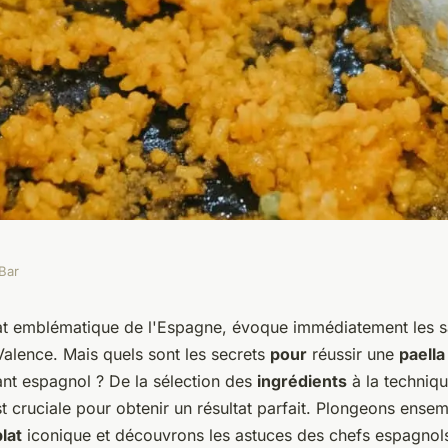
Bar
ts pour réussir une
lat emblématique de l'Espagne, évoque immédiatement les 
Valence. Mais quels sont les secrets
pour
réussir une
paella
dans un restaurant
ant espagnol ? De la sélection des
ingrédients
à la techniq
t cruciale pour obtenir un résultat parfait. Plongeons ense
plat
iconique et découvrons les astuces des chefs espagnols