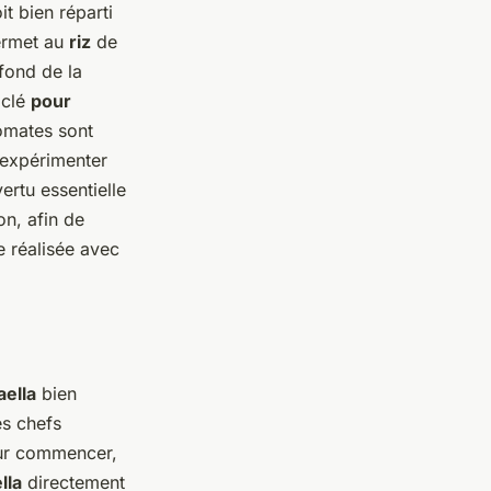
it bien réparti
ermet au
riz
de
fond de la
 clé
pour
tomates sont
 expérimenter
ertu essentielle
on, afin de
 réalisée avec
aella
bien
es chefs
ur commencer,
lla
directement