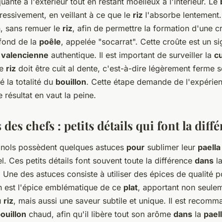
uante à l'extérieur tout en restant moelleux à l'intérieur. Le
ressivement, en veillant à ce que le
riz
l'absorbe lentement
n, sans remuer le
riz
, afin de permettre la formation d'une c
 fond de la
poêle
, appelée "socarrat". Cette croûte est un si
a valencienne
authentique. Il est important de surveiller la
cu
Le
riz
doit être cuit al dente, c'est-à-dire légèrement ferme s
 la totalité du
bouillon
. Cette étape demande de l'expérien
e résultat en vaut la peine.
 des chefs : petits détails qui font la diff
gnols possèdent quelques astuces
pour
sublimer leur
paella
. Ces petits détails font souvent toute la différence
dans
la
. Une des astuces consiste à utiliser des épices de qualité 
an est l'épice emblématique de ce
plat
, apportant non seulem
u
riz
, mais aussi une saveur subtile et unique. Il est recomm
ouillon
chaud, afin qu'il libère tout son arôme
dans
la
pael