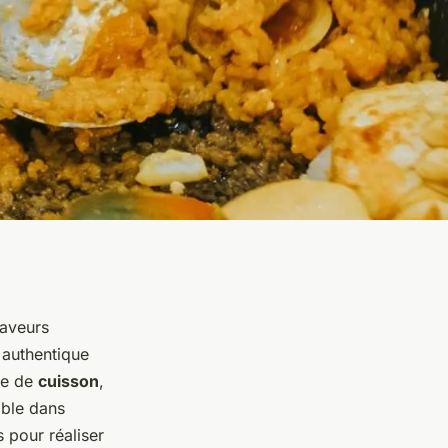
saveurs
authentique
ue de
cuisson
,
mble dans
 pour réaliser