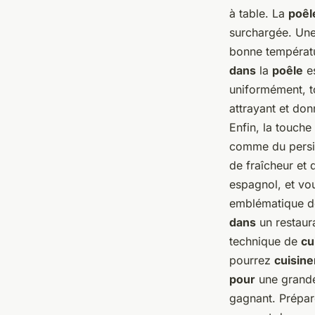
à table. La
poêl
surchargée. Un
bonne températu
dans
la
poêle
es
uniformément, 
attrayant et do
Enfin, la touche
comme du persil
de fraîcheur et 
espagnol, et vo
emblématique de 
dans
un restaur
technique de
cu
pourrez
cuisine
pour
une grande
gagnant. Prépar