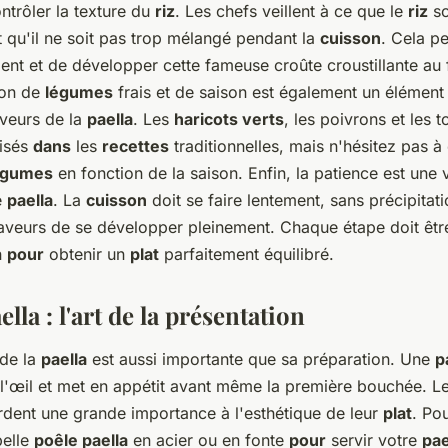
ntrôler la texture du
riz
. Les chefs veillent à ce que le
riz
so
 qu'il ne soit pas trop mélangé pendant la
cuisson
. Cela p
ent et de développer cette fameuse croûte croustillante au 
tion de
légumes
frais et de saison est également un élément
aveurs de la
paella
. Les
haricots verts
, les poivrons et les 
lisés
dans
les
recettes
traditionnelles, mais n'hésitez pas à
égumes
en fonction de la saison. Enfin, la patience est une v
e
paella
. La
cuisson
doit se faire lentement, sans précipitati
aveurs de se développer pleinement. Chaque étape doit être
n
pour
obtenir un
plat
parfaitement équilibré.
ella : l'art de la présentation
 de la
paella
est aussi importante que sa préparation. Une
p
e l'œil et met en appétit avant même la première bouchée. L
dent une grande importance à l'esthétique de leur
plat
. Po
belle
poêle paella
en acier ou en fonte
pour
servir votre
pae