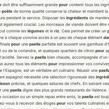
e
doit être suffisamment grande
pour
contenir tous les ingr
e
poêle
de bonne qualité conserve la chaleur et maintient l
re pendant le service. Disposer les
ingrédients
de manièr
t également crucial. Les morceaux de viande doivent être r
tout comme les
légumes
et le
riz
. Cela permet de créer un
nne à chaque convive accès à un peu de chaque élément
da
 finale
pour
une
paella
parfaite est souvent une garniture d'
 ou de la coriandre, et quelques quartiers de citron
pour
ap
d'acidité. Servez la
paella
bien chaude, accompagnée d'un 
us aurez tous les éléments
pour
impressionner vos convive
l'Espagne, est un véritable art culinaire. Réussir une
paell
ant espagnol nécessite une sélection rigoureuse des
ingréd
isson
précise, et quelques astuces de chefs. En suivant ces
r
une
paella
digne des plus grands restaurants de Valence. 
 occasion ou un simple repas entre amis, la
paella
est touj
ez-vous à recevoir des éloges
pour
vos talents culinaires e