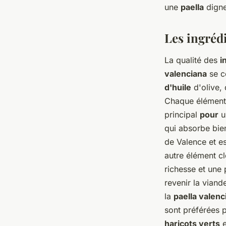
une
paella
digne
Enzo
•
30 mai 2024
•
6 min de lecture
Les ingrédi
La qualité des
i
valenciana
se 
d'huile
d'olive,
Chaque élément 
principal
pour
u
qui absorbe bie
de Valence et es
autre élément cl
richesse et une 
revenir la viand
la
paella valenc
sont préférées p
haricots verts
e