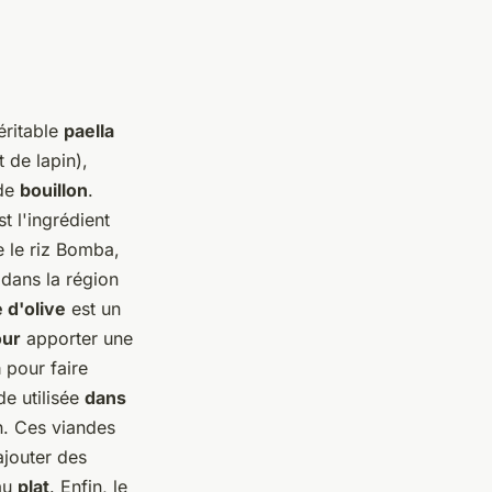
éritable
paella
 de lapin),
 de
bouillon
.
t l'ingrédient
 le riz Bomba,
 dans la région
e d'olive
est un
our
apporter une
a
pour faire
de utilisée
dans
n. Ces viandes
ajouter des
 au
plat
. Enfin, le